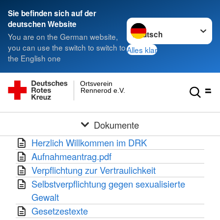
Sie befinden sich auf der
Sprache wechseln zu
deutschen Website
You are on the German website,
you can use the switch to switch to
Alles klar
the English one
Ortsverein
Rennerod e.V.
Dokumente
Herzlich Willkommen im DRK
Aufnahmeantrag.pdf
Verpflichtung zur Vertraulichkeit
Selbstverpflichtung gegen sexualisierte
Gewalt
Gesetzestexte