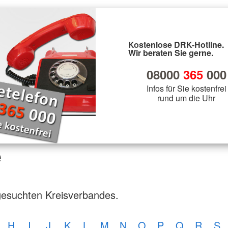
Kostenlose DRK-Hotline.
Wir beraten Sie gerne.
08000
365
000
Infos für Sie kostenfrei
rund um die Uhr
e
gesuchten Kreisverbandes.
H
I
J
K
L
M
N
O
P
Q
R
S