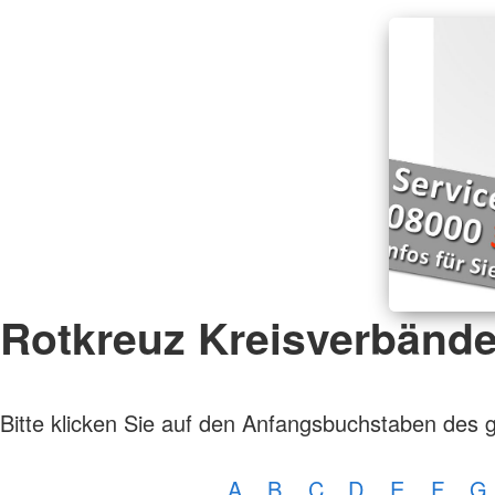
Rotkreuz Kreisverbänd
Bitte klicken Sie auf den Anfangsbuchstaben des 
A
B
C
D
E
F
G