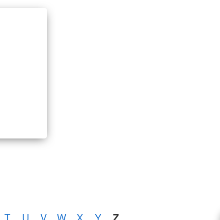
T
U
V
W
X
Y
Z