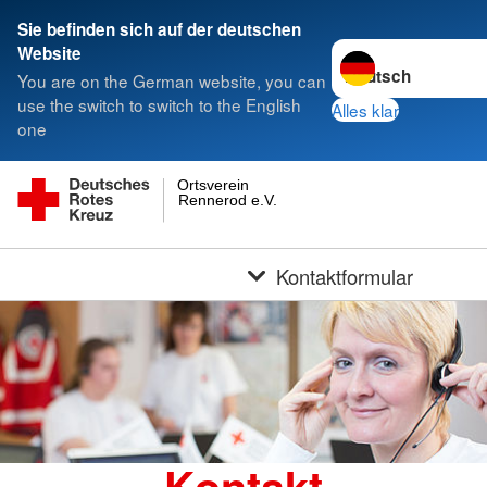
Sichereres Passwort
*
Sie befinden sich auf der deutschen
Sprache wechseln z
Website
You are on the German website, you can
use the switch to switch to the English
Alles klar
one
Ortsverein
Rennerod e.V.
Kontaktformular
Kontakt