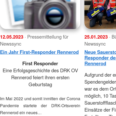
12.05.2023
· Pressemitteilung für
25.01.2023
· B
Newssync
Newssync
Ein Jahr First-Responder Rennerod
Neue Sauerstof
Responder de
First Responder
Rennerod
Eine Erfolgsgeschichte des DRK OV
Aufgrund der 
Rennerod feiert ihren ersten
Spendengelder
Geburtstag
war es dem Or
möglich, 10 Ta
Im Mai 2022 und somit inmitten der Corona
Sauerstoffflas
Pandemie startete der DRK-Ortsverein
Einsätze der F
Rennerod ein neues…