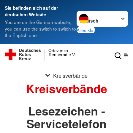
Sie befinden sich auf der
Sprache wechseln zu
deutschen Website
You are on the German website,
you can use the switch to switch to
Alles klar
the English one
Ortsverein
Rennerod e.V.
Kreisverbände
Kreisverbände
Lesezeichen -
Servicetelefon