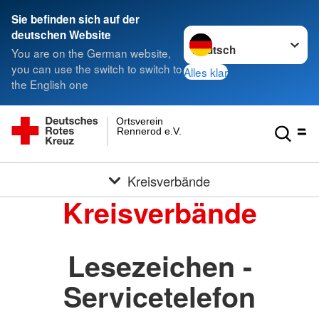
Sie befinden sich auf der
Sprache wechseln zu
deutschen Website
You are on the German website,
you can use the switch to switch to
Alles klar
the English one
Ortsverein
Rennerod e.V.
Kreisverbände
Kreisverbände
Lesezeichen -
Servicetelefon