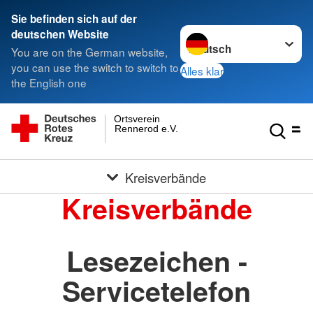
Sie befinden sich auf der
Sprache wechseln zu
deutschen Website
You are on the German website,
you can use the switch to switch to
Alles klar
the English one
Ortsverein
Rennerod e.V.
Kreisverbände
Kreisverbände
Lesezeichen -
Servicetelefon