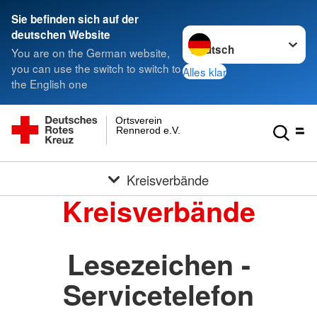
Sie befinden sich auf der
Sprache wechseln zu
deutschen Website
You are on the German website,
you can use the switch to switch to
Alles klar
the English one
Ortsverein
Rennerod e.V.
Kreisverbände
Kreisverbände
Lesezeichen -
Servicetelefon