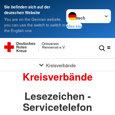
Sie befinden sich auf der
Sprache wechseln zu
deutschen Website
You are on the German website,
you can use the switch to switch to
Alles klar
the English one
Ortsverein
Rennerod e.V.
Kreisverbände
Kreisverbände
Lesezeichen -
Servicetelefon