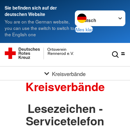
Sie befinden sich auf der
Sprache wechseln zu
deutschen Website
You are on the German website,
you can use the switch to switch to
Alles klar
the English one
Ortsverein
Rennerod e.V.
Kreisverbände
Kreisverbände
Lesezeichen -
Servicetelefon