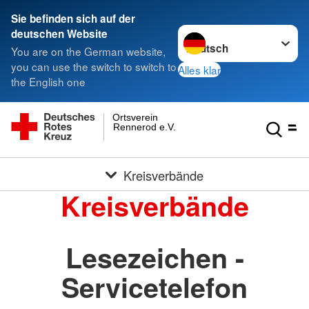
Sie befinden sich auf der
Sprache wechseln zu
deutschen Website
You are on the German website,
you can use the switch to switch to
Alles klar
the English one
Ortsverein
Rennerod e.V.
Kreisverbände
Kreisverbände
Lesezeichen -
Servicetelefon