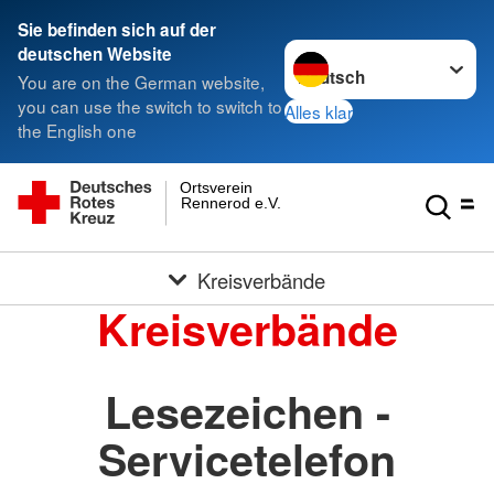
Sie befinden sich auf der
Sprache wechseln zu
deutschen Website
You are on the German website,
you can use the switch to switch to
Alles klar
the English one
Ortsverein
Rennerod e.V.
Kreisverbände
Kreisverbände
Lesezeichen -
Servicetelefon