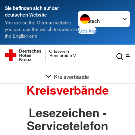
Sie befinden sich auf der
Sprache wechseln zu
deutschen Website
You are on the German website,
you can use the switch to switch to
Alles klar
the English one
Ortsverein
Rennerod e.V.
Kreisverbände
Kreisverbände
Lesezeichen -
Servicetelefon